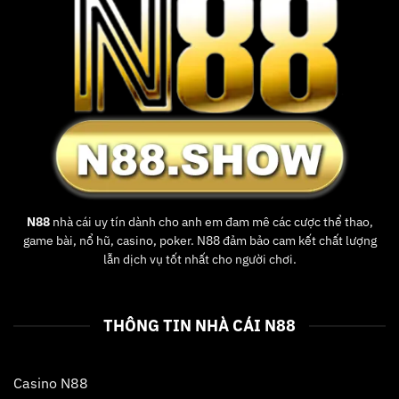
N88
nhà cái uy tín dành cho anh em đam mê các cược thể thao,
game bài, nổ hũ, casino, poker. N88 đảm bảo cam kết chất lượng
lẫn dịch vụ tốt nhất cho người chơi.
THÔNG TIN NHÀ CÁI N88
Casino N88