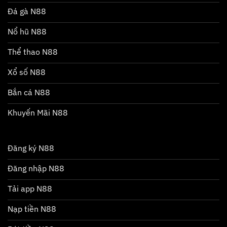
Đá gà N88
Nổ hũ N88
Thể thao N88
Xổ số N88
Bắn cá N88
Khuyến Mãi N88
Đăng ký N88
Đăng nhập N88
Tải app N88
Nạp tiền N88