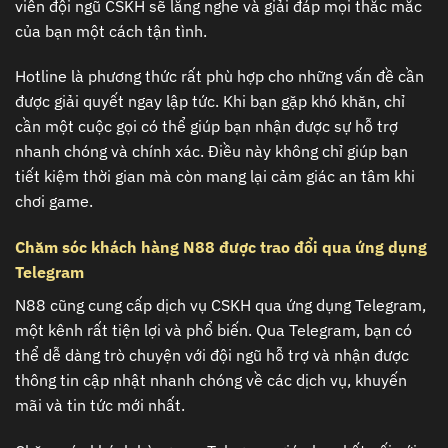
viên đội ngũ CSKH sẽ lắng nghe và giải đáp mọi thắc mắc
của bạn một cách tận tình.
Hotline là phương thức rất phù hợp cho những vấn đề cần
được giải quyết ngay lập tức. Khi bạn gặp khó khăn, chỉ
cần một cuộc gọi có thể giúp bạn nhận được sự hỗ trợ
nhanh chóng và chính xác. Điều này không chỉ giúp bạn
tiết kiệm thời gian mà còn mang lại cảm giác an tâm khi
chơi game.
Chăm sóc khách hàng N88 được trao đổi qua ứng dụng
Telegram
N88 cũng cung cấp dịch vụ CSKH qua ứng dụng Telegram,
một kênh rất tiện lợi và phổ biến. Qua Telegram, bạn có
thể dễ dàng trò chuyện với đội ngũ hỗ trợ và nhận được
thông tin cập nhật nhanh chóng về các dịch vụ, khuyến
mãi và tin tức mới nhất.