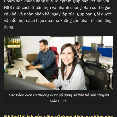
Chăm sóc khách hàng qua Telegram giúp bạn kết nối với
N88 một cách thuận tiện và nhanh chóng. Bạn có thể gửi
câu hỏi và nhận phản hồi ngay lập tức, giúp bạn giải quyết
vấn đề một cách hiệu quả mà không cần phải rời khỏi ứng
dụng.
Các kênh dịch vụ thường được sử dụng để liên hệ đến chuyên
viên CSKH
Những lợi ích của việc sử dụng dịch vụ chăm sóc