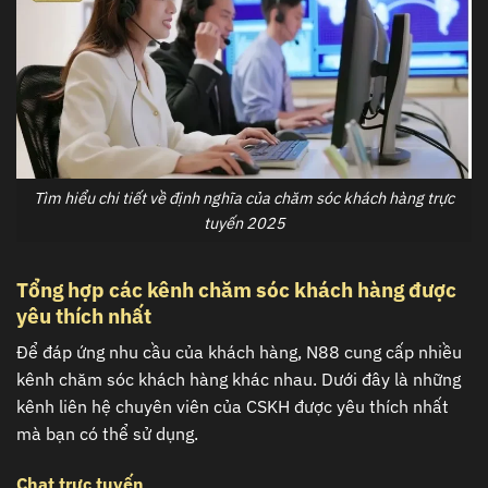
Tìm hiểu chi tiết về định nghĩa của chăm sóc khách hàng trực
tuyến 2025
Tổng hợp các kênh chăm sóc khách hàng được
yêu thích nhất
Để đáp ứng nhu cầu của khách hàng, N88 cung cấp nhiều
kênh chăm sóc khách hàng khác nhau. Dưới đây là những
kênh liên hệ chuyên viên của CSKH được yêu thích nhất
mà bạn có thể sử dụng.
Chat trực tuyến