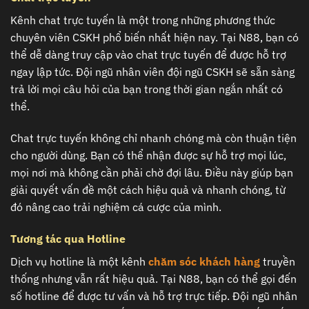
Kênh chat trực tuyến là một trong những phương thức
chuyên viên CSKH phổ biến nhất hiện nay. Tại N88, bạn có
thể dễ dàng truy cập vào chat trực tuyến để được hỗ trợ
ngay lập tức. Đội ngũ nhân viên đội ngũ CSKH sẽ sẵn sàng
trả lời mọi câu hỏi của bạn trong thời gian ngắn nhất có
thể.
Chat trực tuyến không chỉ nhanh chóng mà còn thuận tiện
cho người dùng. Bạn có thể nhận được sự hỗ trợ mọi lúc,
mọi nơi mà không cần phải chờ đợi lâu. Điều này giúp bạn
giải quyết vấn đề một cách hiệu quả và nhanh chóng, từ
đó nâng cao trải nghiệm cá cược của mình.
Tương tác qua Hotline
Dịch vụ hotline là một kênh
chăm sóc khách hàng
truyền
thống nhưng vẫn rất hiệu quả. Tại N88, bạn có thể gọi đến
số hotline để được tư vấn và hỗ trợ trực tiếp. Đội ngũ nhân