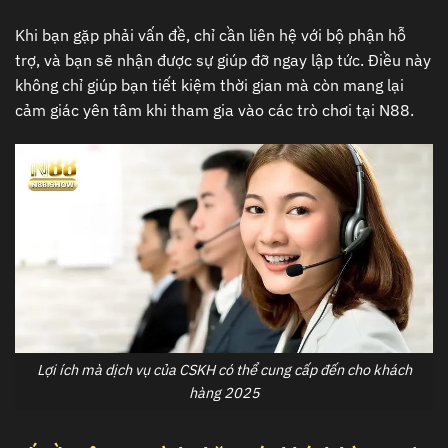
Khi bạn gặp phải vấn đề, chỉ cần liên hệ với bộ phận hỗ
trợ, và bạn sẽ nhận được sự giúp đỡ ngay lập tức. Điều này
không chỉ giúp bạn tiết kiệm thời gian mà còn mang lại
cảm giác yên tâm khi tham gia vào các trò chơi tại N88.
Lợi ích mà dịch vụ của CSKH có thể cung cấp đến cho khách
hàng 2025