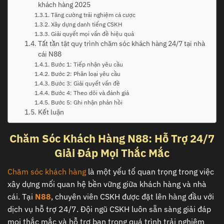
khách hàng 2025
Tăng cường trải nghiệm cá cược
Xây dựng danh tiếng CSKH
Giải quyết mọi vấn đề hiệu quả
Tất tần tật quy trình chăm sóc khách hàng 24/7 tại nhà
cái N88
Bước 1: Tiếp nhận yêu cầu
Bước 2: Phân loại yêu cầu
Bước 3: Giải quyết vấn đề
Bước 4: Theo dõi và đánh giá
Bước 5: Ghi nhận phản hồi
Kết luận
Chăm Sóc Khách Hàng N88: Hỗ Trợ 24/7
Giải Đáp Mọi Thắc Mắc
Chăm sóc khách hàng
là một yếu tố quan trọng trong việc
xây dựng mối quan hệ bền vững giữa khách hàng và nhà
cái. Tại
N88
, chuyên viên CSKH được đặt lên hàng đầu với
dịch vụ hỗ trợ 24/7. Đội ngũ CSKH luôn sẵn sàng giải đáp
mọi thắc mắc và hỗ trợ bạn trong quá trình trải nghiệm